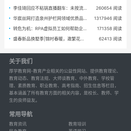
李佳琦回应不粘锅直播翻车：未按流程操作
260654 阅读
华宸丝网打造泉州护栏网领域优质品牌
1317946 阅读
转危为机：RPA虚拟员工如何帮助企业夺回失去的一个月？
171358 阅读
盛春新品换墅季|锦时春暖，邀繁花入院
62413 阅读
关于我们
厚学教育网-教育产业相关的公益性网站、提供教育理论、
教育动态、教育法规、大师谈教育、中外教育、学校管
理、素质教育、职业教育、高考指南、招生信息等栏目，
基本涵盖了所有教育方面的相关内容，是校长、教师、学
生的良师益友。
常用导航
教育资讯
教育培训