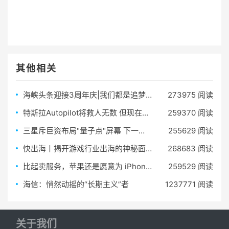
其他相关
海峡头条迎接3周年庆|我们都是追梦人！
273975 阅读
特斯拉Autopilot将救人无数 但现在却拿命做测试
259370 阅读
三星斥巨资布局"量子点"屏幕 下一代显示器加速研发
255629 阅读
快出海丨揭开游戏行业出海的神秘面纱
268683 阅读
比起卖服务，苹果还是愿意为 iPhone 投更多广告
259529 阅读
海信：悄然动摇的“长期主义”者
1237771 阅读
关于我们