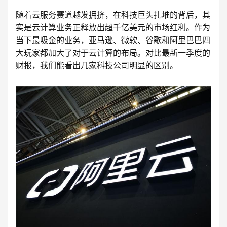
随着云服务赛道越发拥挤，在科技巨头扎堆的背后，其
实是云计算业务正释放出超千亿美元的市场红利。作为
当下最吸金的业务，亚马逊、微软、谷歌和阿里巴巴四
大玩家都加大了对于云计算的布局。对比最新一季度的
财报，我们能看出几家科技公司明显的区别。