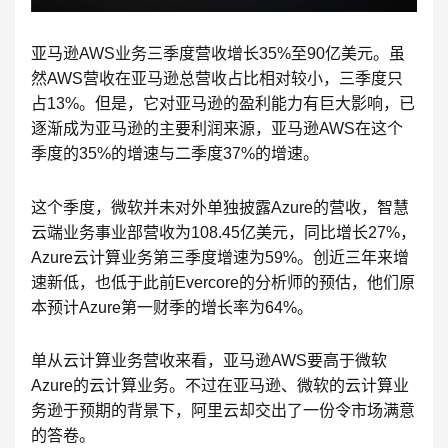
亚马逊AWS业务三季度营收增长35%至90亿美元。虽
然AWS营收在亚马逊总营收占比相对较小，三季度只
占13%。但是，它对亚马逊的盈利能力有巨大影响，已
逐渐成为亚马逊的主要利润来源，亚马逊AWS在这个
季度的35%的增速与二季度37%的增速。
这个季度，微软并未对外单独披露Azure的营收，智慧
云端业务事业部营收为108.45亿美元，同比增长27%，
Azure云计算业务第三季度增速为59%。创近三年来增
速新低，也低于此前Evercore的分析师的预估，他们原
本预计Azure第一财季的增长率为64%。
单从云计算业务营收来看，亚马逊AWS要高于微软
Azure的云计算业务。不过在亚马逊、微软的云计算业
务逊于预期的背景下，阿里云却交出了一份令市场满意
的答卷。