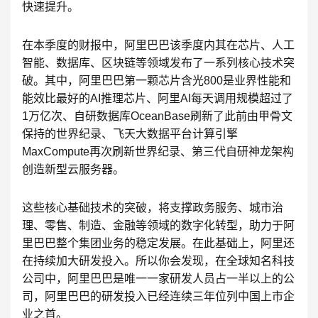
快速提升。
在本季度的财报中，阿里巴巴该季度内其在芯片、人工
智能、数据库、区块链等领域发布了一系列核心技术突
破。其中，阿里巴巴第一颗芯片含光800是业界性能和
能效比最好的AI推理芯片、阿里AI每天调用规模超过了
1万亿次、自研数据库OceanBase刷新了此前由甲骨文
保持的世界纪录、飞天大数据平台计算引擎
MaxCompute再次刷新世界纪录、第三代自研神龙架构
创造新型云服务器。
这些核心基础技术的突破，将支撑政务服务、城市治
理、零售、制造、金融等领域的数字化转型，助力于阿
里巴巴整个集团业务的稳定发展。在此基础上，阿里还
在持续加大研发投入。所以你会发现，在全球知名科技
公司中，阿里巴巴是唯一一家研发人员占一半以上的公
司，阿里巴巴的研发投入已经连续三年位列中国上市企
业之首。