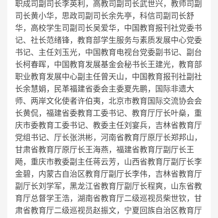
职成司副司长李英利，高教司副司长武世兴，教师司副
司长黄小华，思政司副司长余先亭，科信司副司长舒
华，高校学生司副司长吴爱华，中国教育报刊社党委书
记、社长范绪锋，教育部学生服务与素质发展中心党委
书记、主任刘玉光，中国教育电视台党委副书记、副台
长柯春晖，中国教育发展基金会秘书长王建光，教育部
职业教育发展中心副主任曾天山，中国教育报刊社副社
长余慧娟，民革福建省委会主委夏先鹏，国际非遗大
师、两岸文化使者许伯夷，北京市教育国际交流协会会
长黄侃，福建省委教育工委书记、教育厅厅长叶燊，重
庆市委教育工委书记、教委主任刘宴兵，吉林省教育厅
党组书记、厅长张洪彬，河南省教育厅原厅长郑邦山，
甘肃省教育厅原厅长王海燕，福建省教育厅副厅长王
飏，重庆市教委副主任蒋云芳，山西省教育厅副厅长李
金碧，内蒙古自治区教育厅副厅长李伟，吉林省教育厅
副厅长刘学军，黑龙江省教育厅副厅长程爽，山东省教
育厅总督学王浩，湖南省教育厅二级巡视员柴世钦，甘
肃省教育厅二级巡视员赵振文，宁夏回族自治区教育厅