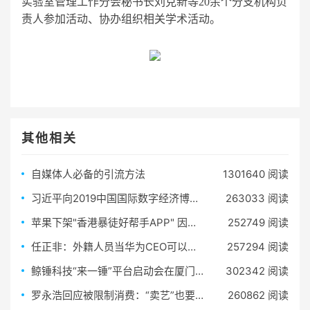
实验室管理工作分会秘书长刘克新等20余个分支机构负
责人参加活动、协办组织相关学术活动。
其他相关
自媒体人必备的引流方法
1301640 阅读
习近平向2019中国国际数字经济博览会致贺信
263033 阅读
苹果下架"香港暴徒好帮手APP" 因危害警察和居民
252749 阅读
任正非：外籍人员当华为CEO可以，但有两个条件
257294 阅读
鲸锤科技“来一锤”平台启动会在厦门成功举办
302342 阅读
罗永浩回应被限制消费：“卖艺”也要还债
260862 阅读