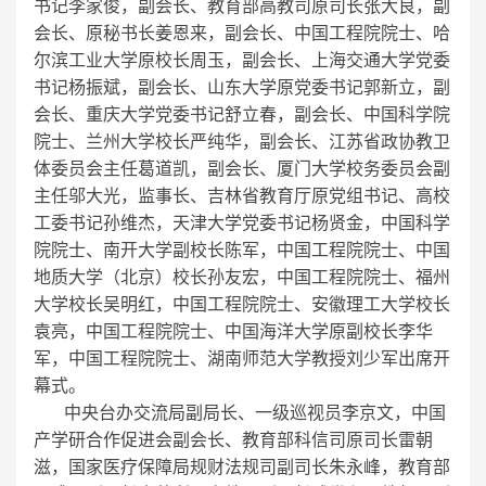
书记李家俊，副会长、教育部高教司原司长张大良，副
会长、原秘书长姜恩来，副会长、中国工程院院士、哈
尔滨工业大学原校长周玉，副会长、上海交通大学党委
书记杨振斌，副会长、山东大学原党委书记郭新立，副
会长、重庆大学党委书记舒立春，副会长、中国科学院
院士、兰州大学校长严纯华，副会长、江苏省政协教卫
体委员会主任葛道凯，副会长、厦门大学校务委员会副
主任邬大光，监事长、吉林省教育厅原党组书记、高校
工委书记孙维杰，天津大学党委书记杨贤金，中国科学
院院士、南开大学副校长陈军，中国工程院院士、中国
地质大学（北京）校长孙友宏，中国工程院院士、福州
大学校长吴明红，中国工程院院士、安徽理工大学校长
袁亮，中国工程院院士、中国海洋大学原副校长李华
军，中国工程院院士、湖南师范大学教授刘少军出席开
幕式。
中央台办交流局副局长、一级巡视员李京文，中国
产学研合作促进会副会长、教育部科信司原司长雷朝
滋，国家医疗保障局规财法规司副司长朱永峰，教育部