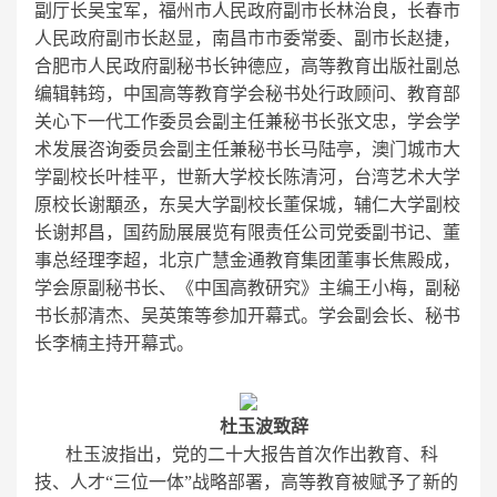
副厅长吴宝军，福州市人民政府副市长林治良，长春市
人民政府副市长赵显，南昌市市委常委、副市长赵捷，
合肥市人民政府副秘书长钟德应，高等教育出版社副总
编辑韩筠，中国高等教育学会秘书处行政顾问、教育部
关心下一代工作委员会副主任兼秘书长张文忠，学会学
术发展咨询委员会副主任兼秘书长马陆亭，澳门城市大
学副校长叶桂平，世新大学校长陈清河，台湾艺术大学
原校长谢顒丞，东吴大学副校长董保城，辅仁大学副校
长谢邦昌，国药励展展览有限责任公司党委副书记、董
事总经理李超，北京广慧金通教育集团董事长焦殿成，
学会原副秘书长、《中国高教研究》主编王小梅，副秘
书长郝清杰、吴英策等参加开幕式。学会副会长、秘书
长李楠主持开幕式。
杜玉波致辞
杜玉波指出，党的二十大报告首次作出教育、科
技、人才“三位一体”战略部署，高等教育被赋予了新的