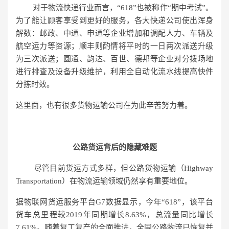
对于物流快递行业而言，“618”也被称作“期中考试”。
为了能让顾客享受到更好的服务，各大快递公司使出浑身
解数：邮政、中通、申通等企业增加和调配人力、车辆及
航空运力等资源；顺丰则酌情将平时的一日两次派送升级
为三次派送；圆通、韵达、百世、德邦等企业对分拨场地
进行排查及设备升级维护，利用全自动化流水线提高快件
分拣时效。
这里面，也有很多货物运输公司在为此辛苦努力着。
公路货运背后的隐藏难题
尽管目前货运方式多样，但公路货物运输（Highway
Transportation）在物流运输领域仍然享有重要地位。
据物联网货运服务平台G7数据显示，今年“618”，该平台
货车总里程较2019年同期增长8.63%，总流量同比增长
7.61%。随着复工复产的全面推进，全国公路物流已恢复并