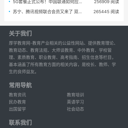
5G套餐正式公布！中国联通如何应对井喷5G咨询？百度知道成新入口
256909 阅读
苏宁、腾讯视频联合会员又来了 双开一年仅需98元
265445 阅读
关于我们
厚学教育网-教育产业相关的公益性网站、提供教育理论、
教育动态、教育法规、大师谈教育、中外教育、学校管
理、素质教育、职业教育、高考指南、招生信息等栏目，
基本涵盖了所有教育方面的相关内容，是校长、教师、学
生的良师益友。
常用导航
教育资讯
教育培训
民办教育
英语学习
出国留学
社会动态
联系我们