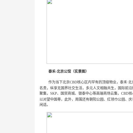
泰禾
·
北京公馆（实景图）
作为当下北京
CBD
核心区内罕有的顶级物业，泰禾
·
北
名贵，纵享无国界社交生活，多元人文相融共生，国际前沿
聚集，
SKP
、国贸商城、银泰中心等高端商场云集，
CBD
核
以对望中国尊，此外，周围还有朝阳公园、红领巾公园、庆
闲适。