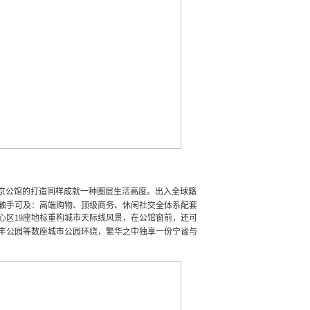
京公馆的打造同样成就一种圈层生活高度。出入全球籍
触手可及：高端购物、顶级商务、休闲社交全体系配套
心区
19
座地标重构城市天际线风景，在公馆窗前，还可
丰公园等数座城市公园环绕，繁华之中独享一份宁谧与