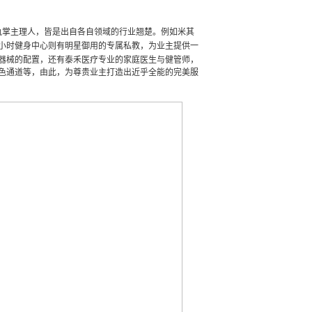
执掌主理人，皆是出自各自领域的行业翘楚。例如米其
小时健身中心则有明星御用的专属私教，为业主提供一
器械的配置，还有泰禾医疗专业的家庭医生与健管师，
色通道等，由此，为尊贵业主
打造出
近乎全能的完美服