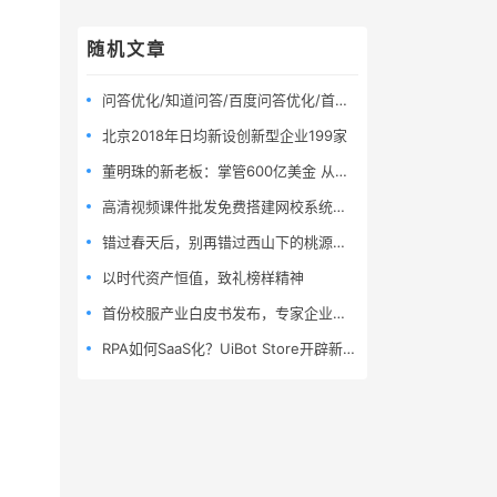
随机文章
问答优化/知道问答/百度问答优化/首页展现优化/问答推广/问答营销
北京2018年日均新设创新型企业199家
董明珠的新老板：掌管600亿美金 从小镇青年到隐秘巨富
高清视频课件批发免费搭建网校系统平台
错过春天后，别再错过西山下的桃源盛境
以时代资产恒值，致礼榜样精神
首份校服产业白皮书发布，专家企业探讨未来校服产业发展趋势
RPA如何SaaS化？UiBot Store开辟新赛道