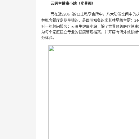
云医生健康小站（实景图）
而
在近
2200
㎡的业主私享会所中，八大功能空间中的
林概念餐厅定期坐镇的，是国际知名的米其林星级主厨；
24
对一的顾问服务；云医生健康小站，除了世界顶级医疗健康
为每个家庭建立专业的健康管理档案，并开辟有海外就诊绿
务体验
。