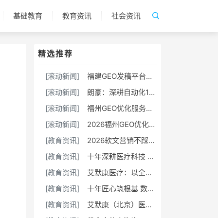
基础教育
教育资讯
社会资讯
精选推荐
[滚动新闻]
福建GEO发稿平台怎么选？两大本土合规推广平台实测推荐
[滚动新闻]
朗豪：深耕自动化18载，以Know-how赋能中国制造数字化转型
[滚动新闻]
福州GEO优化服务商推荐TOP10｜2026年福州企业AI全域推广选型指南
[滚动新闻]
2026福州GEO优化服务商推荐榜单TOP5｜本土高口碑企业获客优选
[教育资讯]
2026软文营销不踩坑！选对平台，小预算也能撬动大流量
[教育资讯]
十年深耕医疗科技 康飞丹士以数字赋能重构医疗服务新生态
[教育资讯]
艾默康医疗：以全链创新与合规深耕，赋能医疗健康高质量发展
[教育资讯]
十年匠心筑根基 数字赋能启新程——康飞丹士引领医疗服务生态升级
[教育资讯]
艾默康（北京）医疗科技有限公司