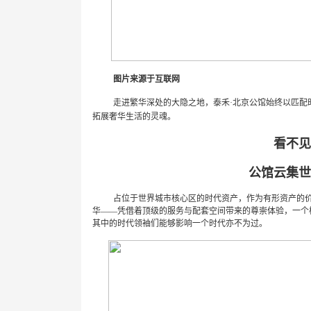
图片来源于互联网
走进繁华深处的大隐之地，泰禾
·
北京公馆始终以匹配
拓展奢华生活的灵魂。
看不见
公馆云集世
占位于世界城市核心区的时代资产，作为有形资产的
华——凭借着顶级的服务与配套空间带来的尊崇体验，一个
其中的时代领袖们能够影响一个时代亦不为过。