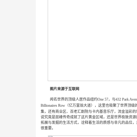
图片来源于互联网
闻名世界的顶级人居作品纽约
One 57
，与
432 Park Ave
Billionaires Row
（亿万富翁大道），这里也吸聚了世界顶级
集，还有商业区、百老汇剧院与卡内基音乐厅，流金溢彩的
说究竟是层峰传奇成就了这片黄金区域，还是世界极致资源
拓展与发掘的生活方式，诠释着生活的质感与非凡的品位，
很重要。